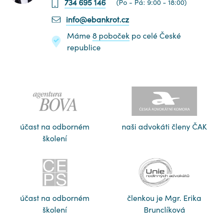
734 695 146
(Po - Pá: 9:00 - 18:00)
info@ebankrot.cz
Máme
8 poboček
po celé České
republice
účast na odborném
naši advokáti členy ČAK
školení
účast na odborném
členkou je Mgr. Erika
školení
Brunclíková