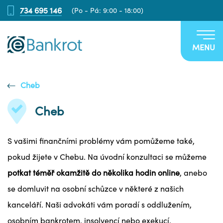
734 695 146
(Po - Pá: 9:00 - 18:00)
MENU
Cheb
Cheb
S vašimi finančními problémy vám pomůžeme také,
pokud žijete v Chebu. Na úvodní konzultaci se můžeme
potkat téměř okamžitě do několika hodin online
, anebo
se domluvit na osobní schůzce v některé z našich
kanceláří. Naši advokáti vám poradí s oddlužením,
osobním bankrotem, insolvencí nebo exekucí.