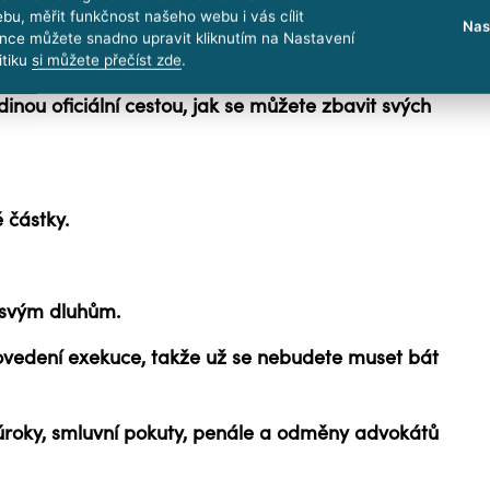
bu, měřit funkčnost našeho webu i vás cílit
Nas
solvence výhodná
nce můžete snadno upravit kliknutím na Nastavení
itiku
si můžete přečíst zde
.
dinou oficiální cestou, jak se můžete zbavit svých
 částky.
 svým dluhům.
ovedení exekuce, takže už se
nebudete muset bát
úroky, smluvní pokuty, penále a odměny advokátů