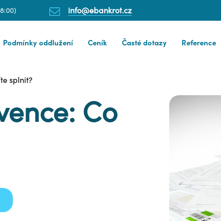
info@ebankrot.cz
18:00)
Podmínky oddlužení
Ceník
Časté dotazy
Reference
e splnit?
vence: Co