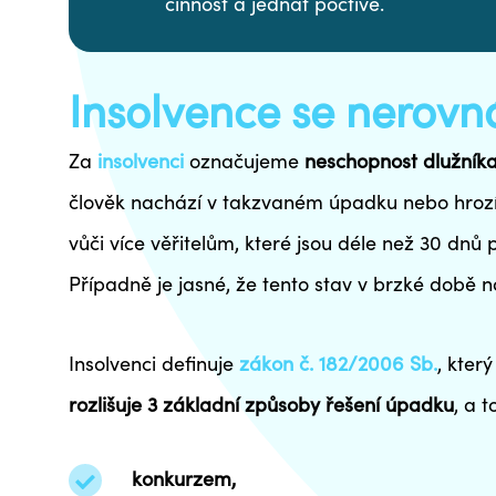
činnost a jednat poctivě.
Insolvence se nerovn
Za
insolvenci
označujeme
neschopnost dlužníka
člověk nachází v takzvaném úpadku nebo hroz
vůči více věřitelům, které jsou déle než 30 dnů 
Případně je jasné, že tento stav v brzké době n
Insolvenci definuje
zákon č. 182/2006 Sb.
, kter
rozlišuje 3 základní způsoby řešení úpadku
, a t
konkurzem,