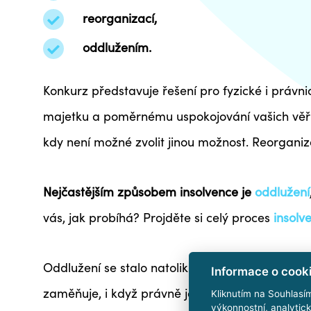
reorganizací,
oddlužením.
Konkurz představuje řešení pro fyzické i právn
majetku a poměrnému uspokojování vašich věřit
kdy není možné zvolit jinou možnost. Reorganiz
Nejčastějším způsobem insolvence je
oddlužení
vás, jak probíhá? Projděte si celý proces
insolv
Oddlužení se stalo natolik rozšířeným, že se v
Informace o cook
zaměňuje, i když právně jde o odlišné pojmy.
Kliknutím na Souhlasí
výkonnostní, analytic