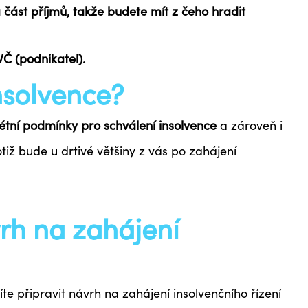
á část příjmů
, takže budete mít z čeho hradit
VČ (podnikatel).
nsolvence?
étní podmínky pro schválení insolvence
a zároveň i
iž bude u drtivé většiny z vás po zahájení
vrh na zahájení
te připravit návrh na zahájení insolvenčního řízení