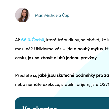
Mgr. Michaela Čáp
Až
66 % Čechů
, které trápí dluhy, se obává, že i
mezi ně? Uklidníme vás –
jde o pouhý mýtus
, k
cestu, jak se zbavit dluhů jednou provždy.
Přečtěte si,
jaké jsou skutečné podmínky pro za
nebo nemáte exekuce, stabilní příjem, jste OSV