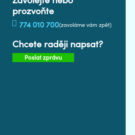
Zavolejte nebo
prozvoňte
774 010 700
(zavoláme vám zpět)
Chcete raději napsat?
Poslat zprávu