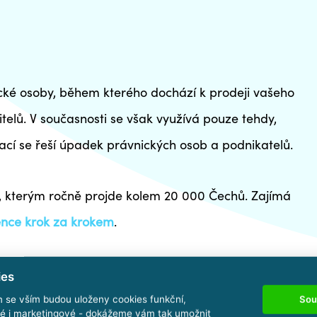
ické osoby, během kterého dochází k prodeji vašeho
elů. V současnosti se však využívá pouze tehdy,
ací se řeší úpadek právnických osob a podnikatelů.
, kterým ročně projde kolem 20 000 Čechů. Zajímá
ence krok za krokem
.
e veřejném prostoru často s pojmem insolvence
ies
Sou
m se vším budou uloženy cookies funkční,
ké i marketingové - dokážeme vám tak umožnit