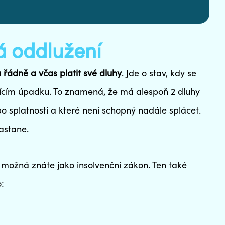
á oddlužení
 řádně a včas platit své dluhy
. Jde o stav, kdy se
ícím úpadku. To znamená, že má alespoň 2 dluhy
po splatnosti a které není schopný nadále splácet.
astane.
ý možná znáte jako insolvenční zákon. Ten také
o: