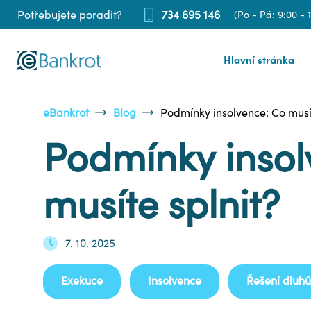
Potřebujete poradit?
734 695 146
(Po - Pá: 9:00 - 
Hlavní stránka
eBankrot
Blog
Podmínky insolvence: Co musít
Podmínky insol
musíte splnit?
7. 10. 2025
Exekuce
Insolvence
Řešení dluhů