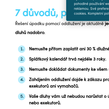
pohodlné používání we
7 důvodů, proč je in
reklamou. Své prefere
cookies. Kompletní pol
Řešení úpadku pomocí oddlužení je aktuálně
je
dluhů nadobro
.
Nemusíte přitom zaplatit
ani 30 % dlužné
Splátkový kalendář
trvá nejdéle 3 roky
.
Nemusíte dokládat dokumenty ke všem
Zahájením oddlužení dojde k zákazu pr
exekutorů
ani vymahačů.
Vaše
dluhy vám už nebudou narůstat
o 
nebo exekutorů.