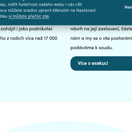
ách
Pomoc při exek
bu, měřit funkčnost našeho webu i vás cílit
Nas
nce můžete snadno upravit kliknutím na Nastavení
itiku
si můžete přečíst zde
.
vyhlášením insolvence, tedy
Zastavte exekuci co nejdříve.
zahájit i jako podnikatel.
návrh na její zastavení, čás
o z našich více než 17 000
nám a my se o vše postarám
podáváme k soudu.
Více o exekuci