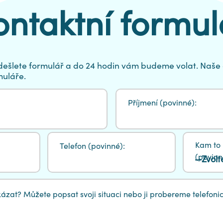
ontaktní formul
Odešlete formulář a do 24 hodin vám budeme volat. Naše 
muláře.
Příjmení (povinné):
Kam to 
Telefon (povinné):
(povinn
zat? Můžete popsat svoji situaci nebo ji probereme telefonick