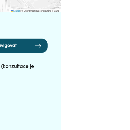
Leaflet
|
© OpenStreetMap contributors © Carto
vigovat
 (konzultace je