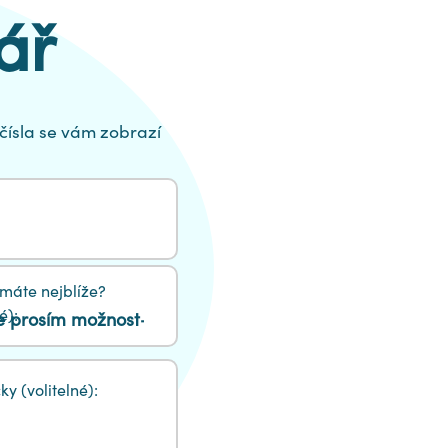
ář
čísla se vám zobrazí
máte nejblíže?
é):
y (volitelné):