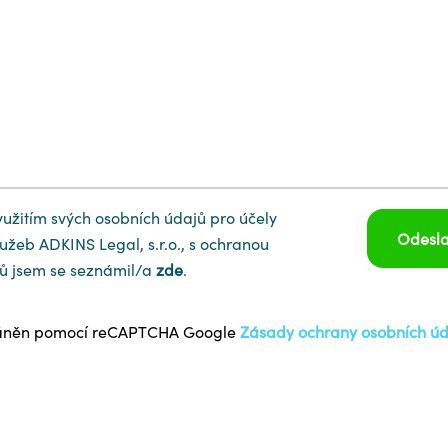
yužitím svých osobních údajů pro účely
Odesla
užeb ADKINS Legal, s.r.o., s ochranou
ů jsem se seznámil/a
zde
.
hráněn pomocí reCAPTCHA Google
Zásady ochrany osobních úd