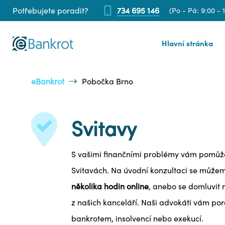
Potřebujete poradit?
734 695 146
(Po - Pá: 9:00 - 
Hlavní stránka
eBankrot
Pobočka Brno
Svitavy
S vašimi finančními problémy vám pomůže
Svitavách. Na úvodní konzultaci se můž
několika hodin online
, anebo se domluvit 
z našich kanceláří. Naši advokáti vám po
bankrotem, insolvencí nebo exekucí.