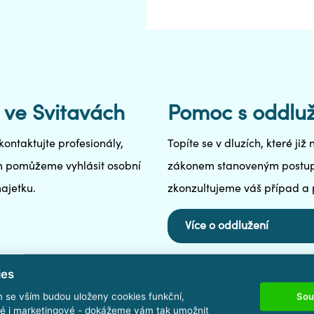
ve Svitavách
Pomoc s oddluž
kontaktujte profesionály,
Topíte se v dluzích, které ji
vám pomůžeme vyhlásit osobní
zákonem stanoveným postupe
ajetku.
zkonzultujeme váš případ a
Více o oddlužení
ies
Sou
m se vším budou uloženy cookies funkční,
ké i marketingové - dokážeme vám tak umožnit