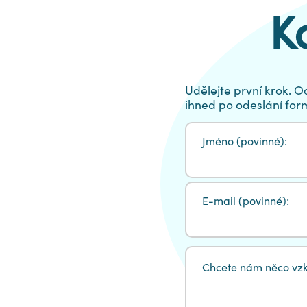
K
Udělejte první krok. 
ihned po odeslání for
Jméno (povinné):
E-mail (povinné):
Chcete nám něco vzká