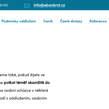
info@ebankrot.cz
18:00)
Podmínky oddlužení
Ceník
Časté dotazy
Reference
me také, pokud žijete ve
eme
potkat téměř okamžitě do
na osobní schůzce v některé
radí s oddlužením, osobním