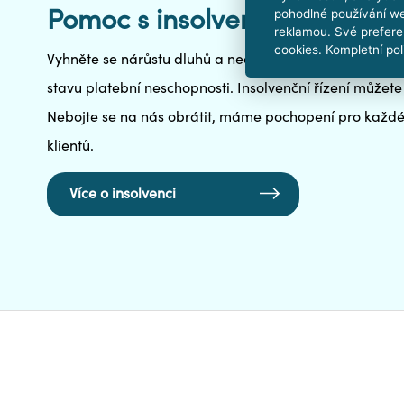
Pomoc s insolvencí ve Svitav
pohodlné používání we
reklamou. Své prefere
cookies. Kompletní pol
Vyhněte se nárůstu dluhů a nechte si od nás pomoci s 
stavu platební neschopnosti. Insolvenční řízení můžete 
Nebojte se na nás obrátit, máme pochopení pro každéh
klientů.
Více o insolvenci