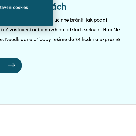
uci ve Svitavách
tavení cookies
 Poradíme vám, jak se jí účinně bránit, jak podat
tečné zastavení nebo návrh na odklad exekuce. Napište
e. Neodkladné případy řešíme do 24 hodin a expresně