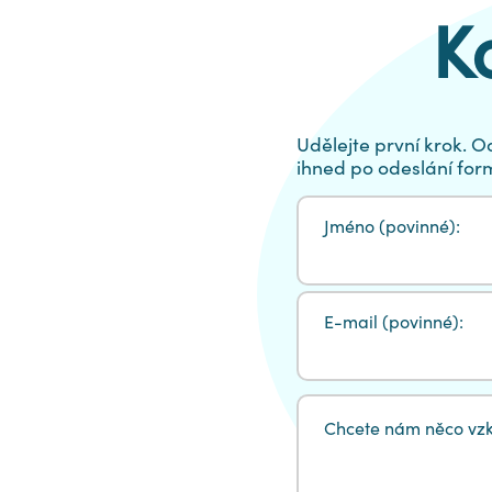
K
Udělejte první krok. 
ihned po odeslání for
Jméno (povinné):
E-mail (povinné):
Chcete nám něco vzká