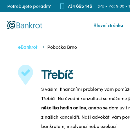
Potřebujete poradit?
734 695 146
(Po - Pá: 9:00 - 
Hlavní stránka
eBankrot
Pobočka Brno
Třebíč
S vašimi finančními problémy vám pomůže
Třebíči. Na úvodní konzultaci se můžeme
několika hodin online
, anebo se domluvit 
z našich kanceláří. Naši advokáti vám po
bankrotem, insolvencí nebo exekucí.