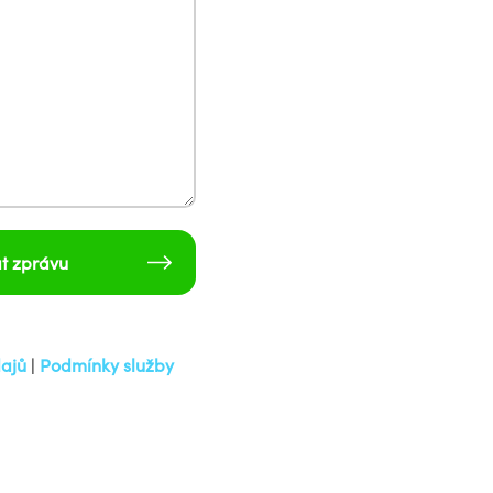
t zprávu
ajů
|
Podmínky služby