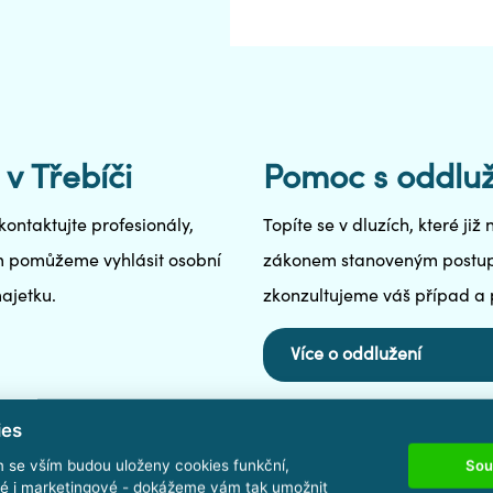
v Třebíči
Pomoc s oddluž
kontaktujte profesionály,
Topíte se v dluzích, které ji
vám pomůžeme vyhlásit osobní
zákonem stanoveným postupe
ajetku.
zkonzultujeme váš případ a
Více o oddlužení
ies
Sou
m se vším budou uloženy cookies funkční,
ké i marketingové - dokážeme vám tak umožnit