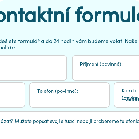
ontaktní formul
Odešlete formulář a do 24 hodin vám budeme volat. Naše 
muláře.
Příjmení (povinné):
Kam to 
Telefon (povinné):
(povinn
zat? Můžete popsat svoji situaci nebo ji probereme telefonick