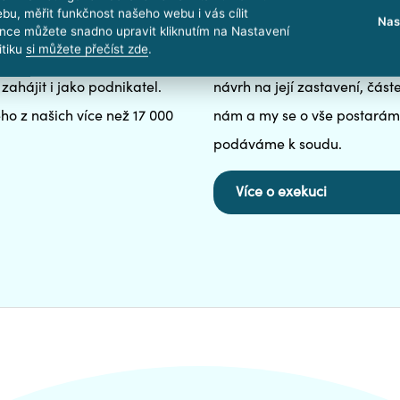
Pomoc při exeku
bu, měřit funkčnost našeho webu i vás cílit
Nas
nce můžete snadno upravit kliknutím na Nastavení
itiku
si můžete přečíst zde
.
vyhlášením insolvence, tedy
Zastavte exekuci co nejdříve.
zahájit i jako podnikatel.
návrh na její zastavení, čás
o z našich více než 17 000
nám a my se o vše postarám
podáváme k soudu.
Více o exekuci