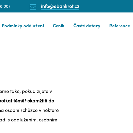
info@ebankrot.cz
18:00)
Podmínky oddlužení
Ceník
Časté dotazy
Reference
me také, pokud žijete v
potkat téměř okamžitě do
na osobní schůzce v některé
radí s oddlužením, osobním