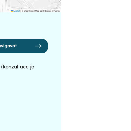
Leaflet
|
© OpenStreetMap contributors © Carto
vigovat
 (konzultace je