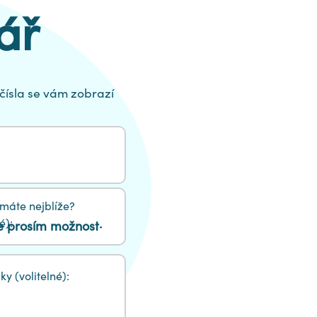
ář
čísla se vám zobrazí
máte nejblíže?
é):
y (volitelné):