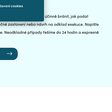
ci v Třebíči
tavení cookies
 Poradíme vám, jak se jí účinně bránit, jak podat
tečné zastavení nebo návrh na odklad exekuce. Napište
e. Neodkladné případy řešíme do 24 hodin a expresně