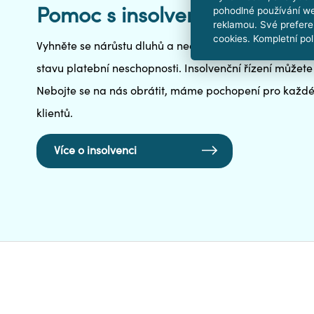
Pomoc s insolvencí v Třebíči
pohodlné používání we
reklamou. Své prefere
cookies. Kompletní pol
Vyhněte se nárůstu dluhů a nechte si od nás pomoci s 
stavu platební neschopnosti. Insolvenční řízení můžete 
Nebojte se na nás obrátit, máme pochopení pro každéh
klientů.
Více o insolvenci