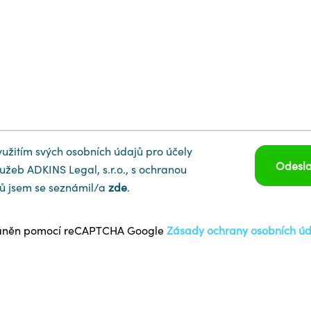
yužitím svých osobních údajů pro účely
Odesla
užeb ADKINS Legal, s.r.o., s ochranou
ů jsem se seznámil/a
zde
.
hráněn pomocí reCAPTCHA Google
Zásady ochrany osobních úd