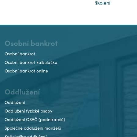
školení
Osobní bankrot
Osobní bankrot
Osobní bankrot kalkulačka
Osobní bankrot online
Oddlužení
Oddlužení
Oddlužení fyzické osoby
Oddlužení OSVČ (podnikatelů)
Společné oddlužení manželů
Kalkulačka oddlužení