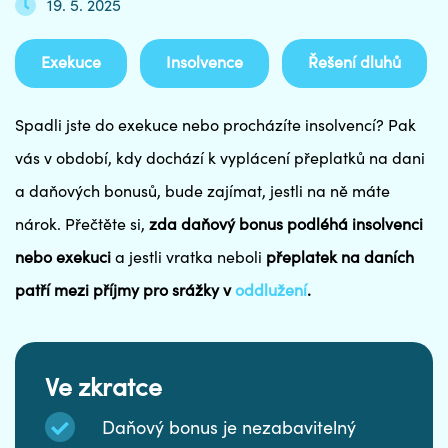
19. 5. 2025
Exekuce
Insolvence
Řešení dluhů
Spadli jste do exekuce nebo procházíte insolvencí? Pak
vás v období, kdy dochází k vyplácení přeplatků na dani
a daňových bonusů, bude zajímat, jestli na ně máte
nárok. Přečtěte si,
zda daňový bonus podléhá insolvenci
nebo exekuci
a jestli vratka neboli
přeplatek na daních
patří mezi příjmy pro srážky v
oddlužení
.
Ve zkratce
Daňový bonus je nezabavitelný