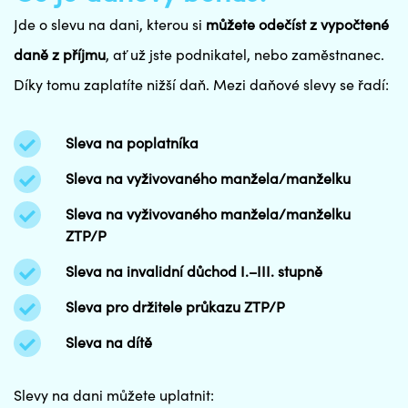
Jde o slevu na dani, kterou si
můžete odečíst z vypočtené
daně z příjmu
, ať už jste podnikatel, nebo zaměstnanec.
Díky tomu zaplatíte nižší daň. Mezi daňové slevy se řadí:
Sleva na poplatníka
Sleva na vyživovaného manžela/manželku
Sleva na vyživovaného manžela/manželku
ZTP/P
Sleva na invalidní důchod I.–III. stupně
Sleva pro držitele průkazu ZTP/P
Sleva na dítě
Slevy na dani můžete uplatnit: