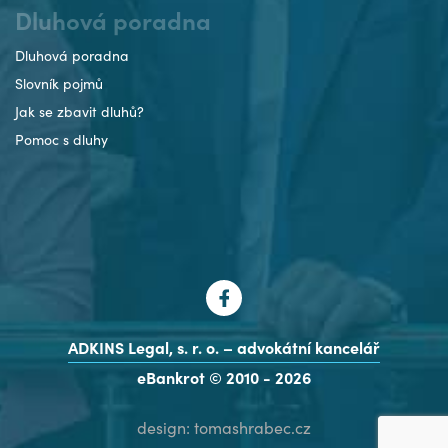
Dluhová poradna
Dluhová poradna
Slovník pojmů
Jak se zbavit dluhů?
Pomoc s dluhy
ADKINS Legal, s. r. o. – advokátní kancelář
eBankrot © 2010 - 2026
design:
tomashrabec.cz