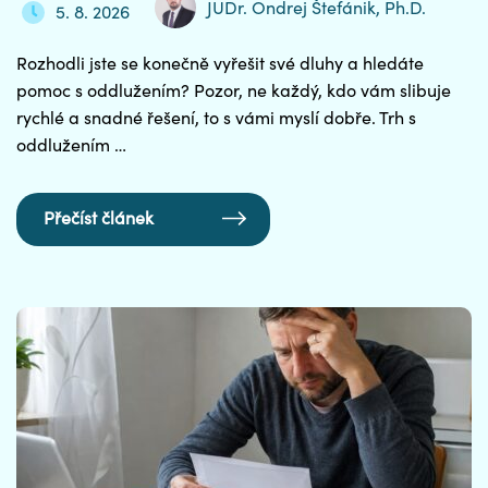
JUDr. Ondrej Štefánik, Ph.D.
5. 8. 2026
Rozhodli jste se konečně vyřešit své dluhy a hledáte
pomoc s oddlužením? Pozor, ne každý, kdo vám slibuje
rychlé a snadné řešení, to s vámi myslí dobře. Trh s
oddlužením …
Přečíst článek