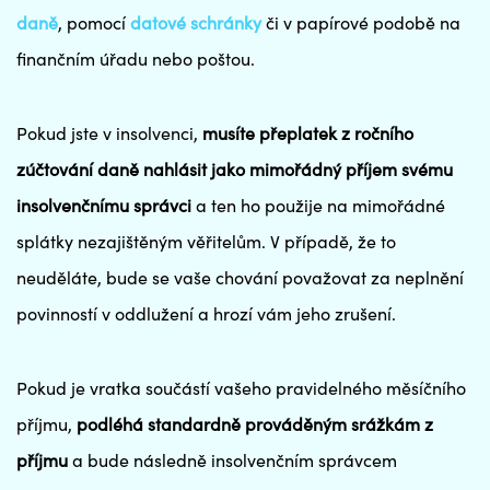
daně
, pomocí
datové schránky
či v papírové podobě na
finančním úřadu nebo poštou.
Pokud jste v insolvenci,
musíte přeplatek z ročního
zúčtování daně
nahlásit jako mimořádný příjem svému
insolvenčnímu správci
a ten ho použije na mimořádné
splátky nezajištěným věřitelům. V případě, že to
neuděláte, bude se vaše chování považovat za neplnění
povinností v oddlužení a hrozí vám jeho zrušení.
Pokud je vratka součástí vašeho pravidelného měsíčního
příjmu,
podléhá standardně prováděným srážkám z
příjmu
a bude následně insolvenčním správcem