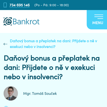
734 695 146
(Po - Pá: 9:00 - 18:00)
MENU
Daňový bonus a přeplatek na dani: Přijdete o ně v
exekuci nebo v insolvenci?
Daňový bonus a přeplatek na
dani: Přijdete o ně v exekuci
nebo v insolvenci?
Mgr. Tomáš Souček