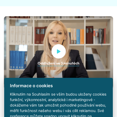
Oddlužení ve 3 minutách
Informace o cookies
Kliknutím na Souhlasím se vším budou uloženy cookies
Oddlužení v roce 2026
funkční, výkonnostní, analytické i marketingové -
dokážeme vám tak umožnit pohodlné používání webu,
měřit funkčnost našeho webu i vás cílit reklamou. Své
preference můžete snadno upravit kliknutím na