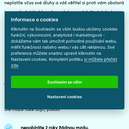
neplatíte včas své dluhy a váš věřitel si proti vám obstará
tzv. exekuční titul (např. soudní rozsudek či platební
Informace o cookies
rozkaz). Věřitel na vás následně podá návrh na exekuci a
Kliknutím na Souhlasím se vším budou uloženy cookies
exekutor poté rozhodne, jak bude provedena. Zvolí-li
funkční, výkonnostní, analytické i marketingové -
srážky ze mzdy, zašle věřiteli, vám a plátci mzdy do
dokážeme vám tak umožnit pohodlné používání webu,
měřit funkčnost našeho webu i vás cílit reklamou. Své
vlastních rukou exekuční příkaz.
Exekuce na plat tak
preference můžete snadno upravit kliknutím na
Nastavení cookies. Kompletní politiku
si můžete přečíst
začíná v momentě, kdy je exekuční příkaz vydán
.
zde
.
Jak se zbavit exekuce na plat
Souhlasím se vším
Srážky ze mzdy
končí vždy okamžikem, kdy jste uhradili
Nastavení cookies
celý dluh
včetně příslušenství. K ukončení exekuce na plat
ale může také dojít, pokud
nepobíráte 2 roky žádnou mzdu,