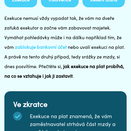
Exekuce nemusí vždy vypadat tak, že vám na dveře
zaťuká exekutor a začne vám zabavovat majetek.
Vymáhat pohledávky může i na dálku například tím, že
vám
zablokuje bankovní účet
nebo uvalí exekuci na plat.
A právě na tento druhý případ, tedy srážky ze mzdy, si
dnes posvítíme. Přečtěte si,
jak exekuce na plat probíhá,
na co se vztahuje i jak ji zastavit
.
Ve zkratce
Exekuce na plat znamená, že vám
zaměstnavatel strhává část mzdy a