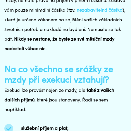
mzdy, nemáte právo na příjem v plném rozsahu. Zůstává
vám pouze minimální částka (tzv.
nezabavitelná částka
),
která je určena zákonem na zajištění vašich základních
životních potřeb a nákladů na bydlení. Nemusíte se tak
bát.
Nikdy se nestane, že byste ze své měsíční mzdy
nedostali vůbec nic.
Na co všechno se srážky ze
mzdy při exekuci vztahují?
Exekuci lze provést nejen ze mzdy, ale
také z vašich
dalších příjmů
, které jsou stanoveny. Řadí se sem
například:
služební příjem a plat,