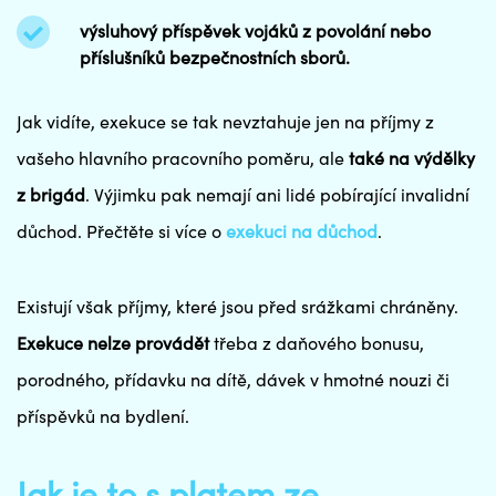
výsluhový příspěvek vojáků z povolání nebo
příslušníků bezpečnostních sborů.
Jak vidíte, exekuce se tak nevztahuje jen na příjmy z
vašeho hlavního pracovního poměru, ale
také na výdělky
z brigád
. Výjimku pak nemají ani lidé pobírající invalidní
důchod. Přečtěte si více o
exekuci na důchod
.
Existují však příjmy, které jsou před srážkami chráněny.
Exekuce nelze provádět
třeba z daňového bonusu,
porodného, přídavku na dítě, dávek v hmotné nouzi či
příspěvků na bydlení.
Jak je to s platem ze