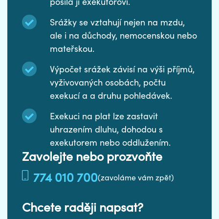
posílá ji exekutorovi.
Srážky se vztahují nejen na mzdu,
ale i na důchody, nemocenskou nebo
mateřskou.
Výpočet srážek závisí na výši příjmů,
vyživovaných osobách, počtu
exekucí a a druhu pohledávek.
Exekuci na plat lze zastavit
uhrazením dluhu, dohodou s
exekutorem nebo oddlužením.
Zavolejte nebo prozvoňte
774 010 700
(zavoláme vám zpět)
Chcete raději napsat?