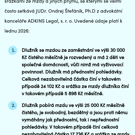
srážkami ze mzdy a jiných příjmů, se kterými se velmi
často setkává JUDr. Ondrej Štefánik, Ph.D z advokátní
kanceláře ADKINS Legal, s. r. o. Uvedené údaje platí k
lednu 2026:
Dlužník se mzdou ze zaměstnání ve výši 30 000
Kč čistého měsíčně je rozvedený a má 2 děti ve
společné domácnosti, vůči nimž má vyživovací
povinnost. Dlužník má přednostní pohledávky.
Celková nezabavitelná částka činí v takovém
případě 24 102 Kč a srážka ze mzdy dlužníka činí
v takovém případě 5 898 Kč měsíčně.
Dlužník pobírá mzdu ve výši 25 000 Kč měsíčně
čistého, je svobodný, bezdětný a jsou proti němu
vymáhány jak přednostní, tak i nepřednostní
pohledávky. V takovém případě činí celková
nezabavitelná částka 17 736 Kč a srážka ze mzdy