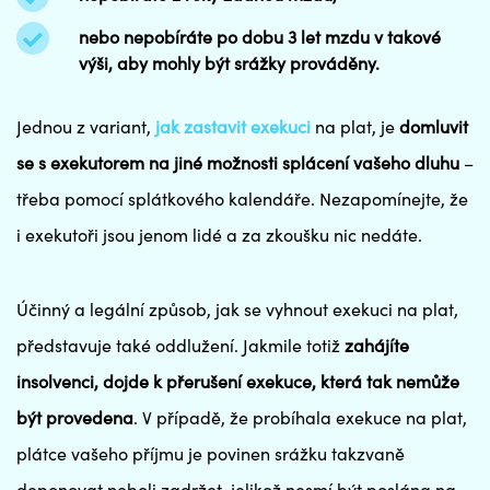
nebo nepobíráte po dobu 3 let mzdu v takové
výši, aby mohly být srážky prováděny.
Jednou z variant,
jak zastavit exekuci
na plat, je
domluvit
se s exekutorem na jiné možnosti splácení vašeho dluhu
–
třeba pomocí splátkového kalendáře. Nezapomínejte, že
i exekutoři jsou jenom lidé a za zkoušku nic nedáte.
Účinný a legální způsob, jak se vyhnout exekuci na plat,
představuje také oddlužení. Jakmile totiž
zahájíte
insolvenci, dojde k přerušení exekuce, která tak nemůže
být provedena
. V případě, že probíhala exekuce na plat,
plátce vašeho příjmu je povinen srážku takzvaně