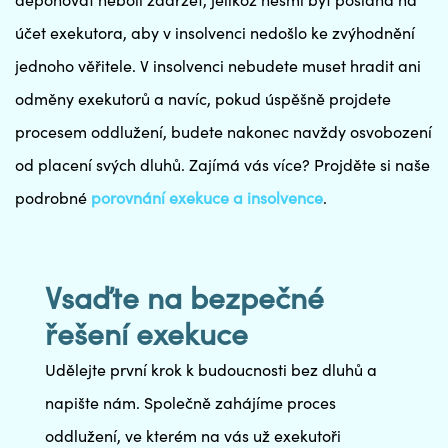
deponovat neboli zadržet, jelikož nesmí být poslána na
účet exekutora, aby v insolvenci nedošlo ke zvýhodnění
jednoho věřitele. V insolvenci nebudete muset hradit ani
odměny exekutorů a navíc, pokud úspěšně projdete
procesem oddlužení, budete nakonec navždy osvobození
od placení svých dluhů. Zajímá vás více? Projděte si naše
podrobné
porovnání exekuce a insolvence
.
Vsaďte na bezpečné
řešení exekuce
Udělejte první krok k budoucnosti bez dluhů a
napište nám. Společně zahájíme proces
oddlužení, ve kterém na vás už exekutoři