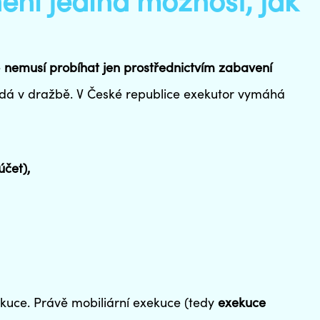
ení jediná možnost, jak
e
nemusí probíhat jen prostřednictvím zabavení
odá v dražbě. V České republice exekutor vymáhá
účet
),
kuce. Právě mobiliární exekuce (tedy
exekuce