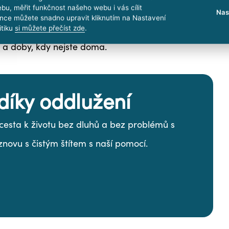
ohoto důvodu
se předem nedozvíte, kdy exekutor
bu, měřit funkčnost našeho webu i vás cílit
Nas
nce můžete snadno upravit kliknutím na Nastavení
ona nijak omezená, takže počítejte s tím, že
může
itiku
si můžete přečíst zde
.
ů a doby, kdy nejste doma.
díky oddlužení
í cesta k životu bez dluhů a bez problémů s
znovu s čistým štítem s naší pomocí.