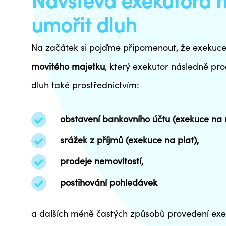
Návštěva exekutora n
umořit dluh
Na začátek si pojďme připomenout, že exekuc
movitého majetku
, který exekutor následně pr
dluh také prostřednictvím:
obstavení bankovního účtu (
exekuce na 
srážek z příjmů (
exekuce na plat
),
prodeje nemovitostí
,
postihování pohledávek
a dalších méně častých způsobů provedení exe