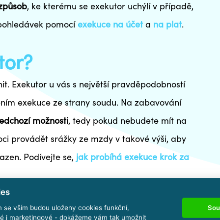
 způsob
, ke kterému se exekutor uchýlí v případě,
h pohledávek pomocí
exekuce na účet
a
na plat
.
tor?
. Exekutor u vás s největší pravděpodobností
ením exekuce ze strany soudu. Na zabavování
ředchozí možnosti
, tedy pokud nebudete mít na
i provádět srážky ze mzdy v takové výši, aby
azen. Podívejte se,
jak probíhá exekuce krok za
ies
Sou
m se vším budou uloženy cookies funkční,
 moment překvapení, abyste neměli možnost z bytu
ké i marketingové - dokážeme vám tak umožnit