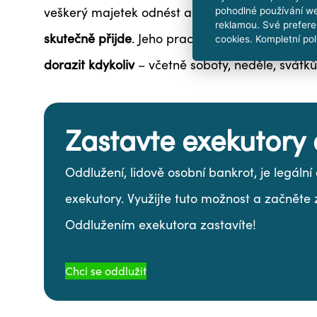
veškerý majetek odnést a někde ho ukrýt. Z t
pohodlné používání we
reklamou. Své prefere
skutečně přijde
.
Jeho pracovní doba není ze zák
cookies. Kompletní pol
dorazit kdykoliv
– včetně soboty, neděle, svátk
Zastavte exekutory 
Oddlužení, lidově osobní bankrot, je legáln
exekutory. Využijte tuto možnost a začněte 
Oddlužením exekutora zastavíte!
Chci se oddlužit