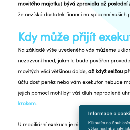
movitého majetku
)
bývá zpravidla až poslední
že nezíská dostatek financí na splacení vašic
Kdy může přijít exeku
Na základě výše uvedeného vás můžeme uklidnit
nezazvoní hned, jakmile bude pověřen proved
movitých věcí většinou dojde,
až když selžou p
účtu dost peněz nebo vám exekutor nebude moc
jejich pomocí mohl být váš dluh neprodleně uhr
krokem
.
Informace o cook
Kliknutím na Souhlasí
U mobiliární exekuce je nicméně důležitý tzv.
výkonnostní, analytic