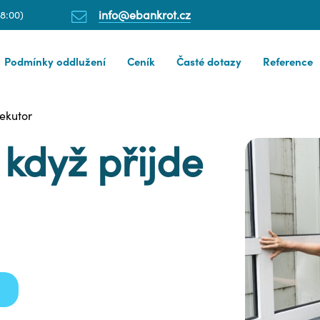
info@ebankrot.cz
18:00)
Podmínky oddlužení
Ceník
Časté dotazy
Reference
xekutor
 když přijde