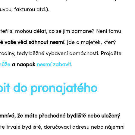
ouvou, fakturou atd.).
kteří si mohou dělat, co se jim zamane? Není tomu
é vaše věci sáhnout nesmí
. Jde o majetek, který
 rodiny, tedy běžné vybavení domácnosti. Projděte
může
a naopak
nesmí zabavit
.
it do pronajatého
mnívá, že máte přechodné bydliště nebo uložený
áte trvalé bydliště, doručovací adresu nebo nájemní