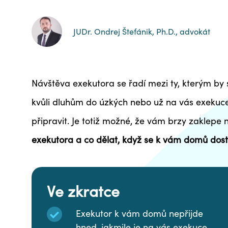
JUDr. Ondrej Štefánik, Ph.D., advokát
Návštěva exekutora se řadí mezi ty, kterým by s
kvůli dluhům do úzkých nebo už na vás exekuce
připravit. Je totiž možné, že vám brzy zaklepe 
exekutora a co dělat, když se k vám domů dost
Ve zkratce
Exekutor k vám domů nepřijde
hned, jakmile je na vás exekuce