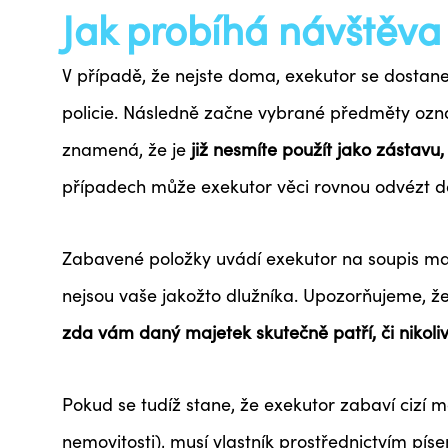
Jak probíhá návštěva
V případě, že nejste doma, exekutor se dostan
policie. Následně začne vybrané předměty ozn
znamená, že je
již nesmíte použít jako zástav
případech může exekutor věci rovnou odvézt d
Zabavené položky uvádí exekutor na soupis maj
nejsou vaše jakožto dlužníka. Upozorňujeme, ž
zda vám daný majetek skutečně patří, či nikoli
Pokud se tudíž stane, že exekutor zabaví cizí m
nemovitosti), musí vlastník prostřednictvím pí