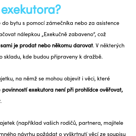
 exekutora?
e do bytu s pomocí zámečníka nebo za asistence
ačovat nálepkou „Exekučně zabaveno“, což
u, sami je prodat nebo někomu darovat
. V některých
o skladu, kde budou připraveny k dražbě.
etku, na němž se mohou objevit i věci, které
e
povinností exekutora není při prohlídce ověřovat,
v
.
ajetek (například vašich rodičů, partnera, majitele
semného návrhu požádat o vyškrtnutí věcí ze soupisu