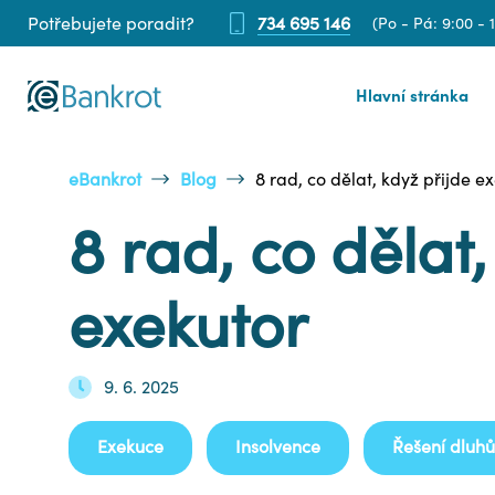
Potřebujete poradit?
734 695 146
(Po - Pá: 9:00 - 
Hlavní stránka
eBankrot
Blog
8 rad, co dělat, když přijde e
8 rad, co dělat,
exekutor
9. 6. 2025
Exekuce
Insolvence
Řešení dluhů